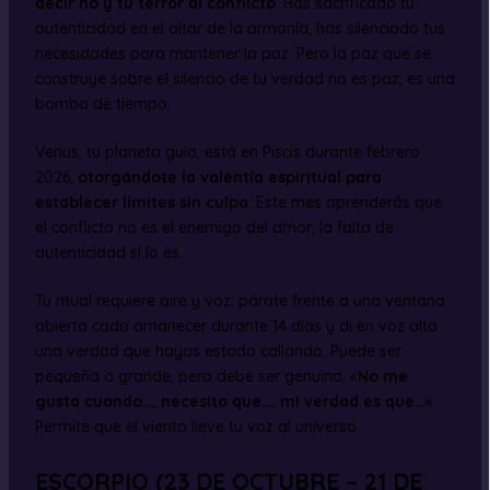
decir no y tu terror al conflicto
. Has sacrificado tu
autenticidad en el altar de la armonía, has silenciado tus
necesidades para mantener la paz. Pero la paz que se
construye sobre el silencio de tu verdad no es paz; es una
bomba de tiempo.
Venus, tu planeta guía, está en Piscis durante febrero
2026,
otorgándote la valentía espiritual para
establecer límites sin culpa
. Este mes aprenderás que
el conflicto no es el enemigo del amor; la falta de
autenticidad sí lo es.
Tu ritual requiere aire y voz: párate frente a una ventana
abierta cada amanecer durante 14 días y di en voz alta
una verdad que hayas estado callando. Puede ser
pequeña o grande, pero debe ser genuina. «
No me
gusta cuando…
,
necesito que…
,
mi verdad es que…
«.
Permite que el viento lleve tu voz al universo.
ESCORPIO (23 DE OCTUBRE – 21 DE