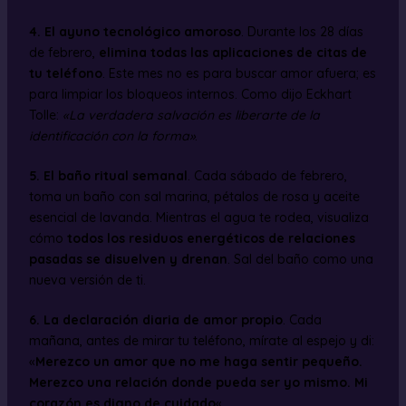
4. El ayuno tecnológico amoroso
. Durante los 28 días
de febrero,
elimina todas las aplicaciones de citas de
tu teléfono
. Este mes no es para buscar amor afuera; es
para limpiar los bloqueos internos. Como dijo Eckhart
Tolle:
«La verdadera salvación es liberarte de la
identificación con la forma»
.
5. El baño ritual semanal
. Cada sábado de febrero,
toma un baño con sal marina, pétalos de rosa y aceite
esencial de lavanda. Mientras el agua te rodea, visualiza
cómo
todos los residuos energéticos de relaciones
pasadas se disuelven y drenan
. Sal del baño como una
nueva versión de ti.
6. La declaración diaria de amor propio
. Cada
mañana, antes de mirar tu teléfono, mírate al espejo y di:
«
Merezco un amor que no me haga sentir pequeño.
Merezco una relación donde pueda ser yo mismo. Mi
corazón es digno de cuidado
«.