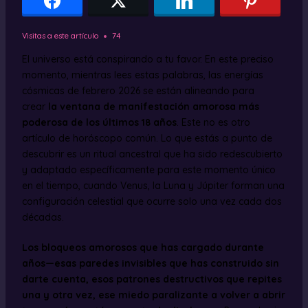
Visitas a este artículo
74
El universo está conspirando a tu favor. En este preciso
momento, mientras lees estas palabras, las energías
cósmicas de febrero 2026 se están alineando para
crear
la ventana de manifestación amorosa más
poderosa de los últimos 18 años
. Este no es otro
artículo de horóscopo común. Lo que estás a punto de
descubrir es un ritual ancestral que ha sido redescubierto
y adaptado específicamente para este momento único
en el tiempo, cuando Venus, la Luna y Júpiter forman una
configuración celestial que ocurre solo una vez cada dos
décadas.
Los bloqueos amorosos que has cargado durante
años—esas paredes invisibles que has construido sin
darte cuenta, esos patrones destructivos que repites
una y otra vez, ese miedo paralizante a volver a abrir