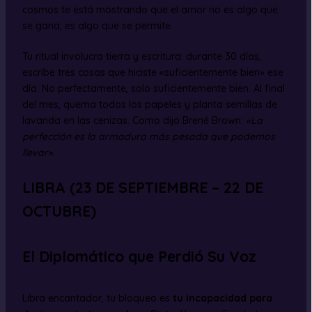
cosmos te está mostrando que el amor no es algo que
se gana; es algo que se permite.
Tu ritual involucra tierra y escritura: durante 30 días,
escribe tres cosas que hiciste «suficientemente bien» ese
día. No perfectamente, solo suficientemente bien. Al final
del mes, quema todos los papeles y planta semillas de
lavanda en las cenizas. Como dijo Brené Brown:
«La
perfección es la armadura más pesada que podemos
llevar»
.
LIBRA (23 DE SEPTIEMBRE – 22 DE
OCTUBRE)
El Diplomático que Perdió Su Voz
Libra encantador, tu bloqueo es
tu incapacidad para