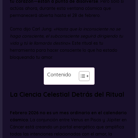
tu corazón—están a punto de disolverse
. Pero solo si
actúas ahora, durante esta ventana cósmica que
permanecerá abierta hasta el 28 de febrero.
Como dijo Carl Jung:
«Hasta que lo inconsciente no se
haga consciente, el subconsciente seguirá dirigiendo tu
vida y tú le llamarás destino»
. Este ritual es tu
herramienta para hacer consciente lo que ha estado
bloqueando tu amor.
Contenido
La Ciencia Celestial Detrás del Ritual
Febrero 2026 no es un mes ordinario en el calendario
cósmico
. La conjunción entre Venus en Piscis y Júpiter en
Cáncer está creando un portal energético que amplifica
todas las intenciones relacionadas con el amor, la