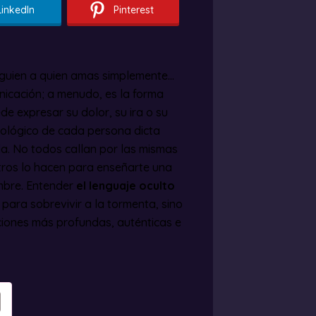
LinkedIn
Pinterest
alguien a quien amas simplemente…
unicación; a menudo, es la forma
e expresar su dolor, su ira o su
trológico de cada persona dicta
. No todos callan por las mismas
tros lo hacen para enseñarte una
umbre. Entender
el lenguaje oculto
 para sobrevivir a la tormenta, sino
ciones más profundas, auténticas e