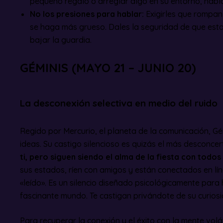
pequeño regalo o arreglar algo en su entorno, hablar
No los presiones para hablar:
Exigirles que rompan 
se haga más grueso. Dales la seguridad de que esta
bajar la guardia.
GÉMINIS (MAYO 21 – JUNIO 20)
La desconexión selectiva en medio del ruido
Regido por Mercurio, el planeta de la comunicación, Gé
ideas. Su castigo silencioso es quizás el más desconce
ti, pero siguen siendo el alma de la fiesta con todo
sus estados, ríen con amigos y están conectados en lí
«leído». Es un silencio diseñado psicológicamente para 
fascinante mundo. Te castigan privándote de su curiosi
Para recuperar la conexión y el éxito con la mente volá