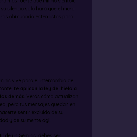
á más fuerte que mil «lo siento».
su silencio solo hará que el muro
rás ahí cuando estén listos para
minis vive para el intercambio de
rtante:
te aplican la ley del hielo a
s los demás
. Verás cómo actualizan
nea, pero tus mensajes quedan en
hacerte sentir excluido de su
dad y de su mente ágil.
til de un Géminis, debes ser