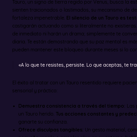
Tauro, un signo de tierra regido por Venus, busca la es
sienten traicionados o lastimados, su mecanismo de de
fortaleza impenetrable.
El silencio de un Tauro es te
castigarán actuando como si literalmente no existieras
de inmediato ni harán un drama; simplemente te conver
diaria. Te están demostrando que su paz mental es más
pueden mantener este bloqueo durante meses si lo con
«A lo que te resistes, persiste. Lo que aceptas, te tr
El éxito al tratar con un Tauro resentido requiere pacie
sensorial y práctico:
Demuestra consistencia a través del tiempo:
Las 
un Tauro herido.
Tus acciones constantes y predec
ganarte su confianza.
Ofrece disculpas tangibles:
Un gesto material, com