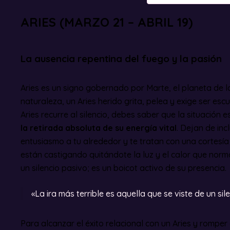
ARIES (MARZO 21 – ABRIL 19)
La ausencia repentina del fuego y la pasión
Aries es un signo gobernado por Marte, el planeta de la
naturaleza, un Aries herido grita, pelea y exige ser es
Aries recurre al silencio, debes saber que la situación es
la retirada absoluta de su energía vital
. Dejan de inc
entusiasmo a tu alrededor y te tratan con una cortesía 
están castigando quitándote la luz y el calor que norm
un silencio pasivo; es un boicot activo de su presencia.
«La ira más terrible es aquella que se viste de un sil
Para alcanzar el éxito relacional con un Aries y romper 