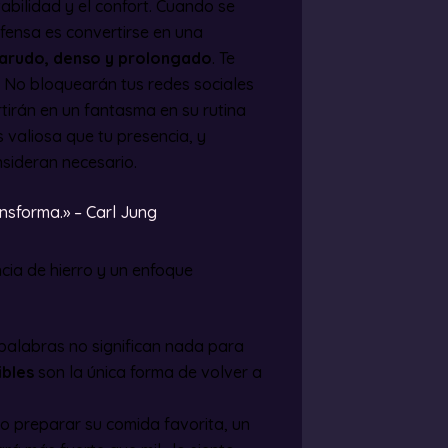
tabilidad y el confort. Cuando se
fensa es convertirse en una
starudo, denso y prolongado
. Te
. No bloquearán tus redes sociales
tirán en un fantasma en su rutina
 valiosa que tu presencia, y
sideran necesario.
ansforma.» – Carl Jung
ncia de hierro y un enfoque
palabras no significan nada para
ibles
son la única forma de volver a
o preparar su comida favorita, un