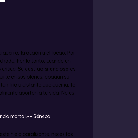
 guerra, la acción y el fuego. Por
cuchado. Por lo tanto, cuando un
 crítica.
Su castigo silencioso es
luirte en sus planes, apagan su
tan fría y distante que quema. Te
almente aportan a tu vida. No es
encio mortal.» – Séneca
este hielo paralizante, necesitas