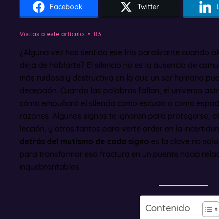
Facebook
Twitter
Visitas a este artículo
83
¿Alguna vez has sentido ese frío paralizante cuando 
deja de hablarte? El silencio no es la ausencia de com
más ruidosa y destructiva en la que un ser humano pued
decepción. Cuando las palabras fallan, el universo as
cómo empuñará el silencio como escudo o como espada
razones. Algunos signos te ignoran para protegerse, o
lección, y otros tantos para verte arder en la incertid
detrás del mutismo de cada signo
es la clave no solo
para transformar esa fractura en un puente hacia rela
inquebrantables.
Contenido