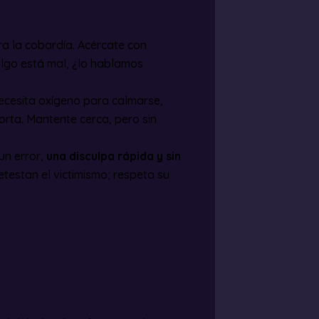
tra la cobardía. Acércate con
algo está mal, ¿lo hablamos
ecesita oxígeno para calmarse,
orta. Mantente cerca, pero sin
un error,
una disculpa rápida y sin
estan el victimismo; respeta su