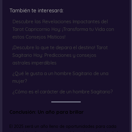
También te interesará:
Descubre las Revelaciones Impactantes del
Tarot Capricornio Hoy: ¡Transforma tu Vida con
estos Consejos Místicos!
¡Descubre lo que te depara el destino! Tarot
Sagitario Hoy: Predicciones y consejos
astrales imperdibles
¿Qué le gusta a un hombre Sagitario de una
mujer?
¿Cómo es el carácter de un hombre Sagitario?
Conclusión: Un año para brillar
El 2025 será un año lleno de oportunidades para cada