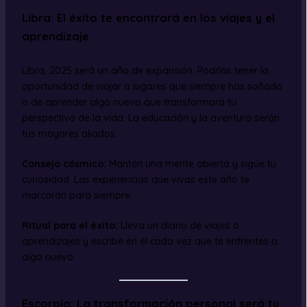
Libra: El éxito te encontrará en los viajes y el
aprendizaje
Libra, 2025 será un año de expansión. Podrías tener la
oportunidad de viajar a lugares que siempre has soñado
o de aprender algo nuevo que transformará tu
perspectiva de la vida. La educación y la aventura serán
tus mayores aliados.
Consejo cósmico:
Mantén una mente abierta y sigue tu
curiosidad. Las experiencias que vivas este año te
marcarán para siempre.
Ritual para el éxito:
Lleva un diario de viajes o
aprendizajes y escribe en él cada vez que te enfrentes a
algo nuevo.
Escorpio: La transformación personal será tu