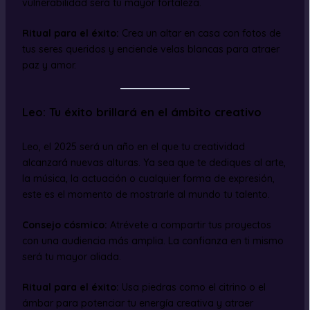
vulnerabilidad será tu mayor fortaleza.
Ritual para el éxito:
Crea un altar en casa con fotos de
tus seres queridos y enciende velas blancas para atraer
paz y amor.
Leo: Tu éxito brillará en el ámbito creativo
Leo, el 2025 será un año en el que tu creatividad
alcanzará nuevas alturas. Ya sea que te dediques al arte,
la música, la actuación o cualquier forma de expresión,
este es el momento de mostrarle al mundo tu talento.
Consejo cósmico:
Atrévete a compartir tus proyectos
con una audiencia más amplia. La confianza en ti mismo
será tu mayor aliada.
Ritual para el éxito:
Usa piedras como el citrino o el
ámbar para potenciar tu energía creativa y atraer