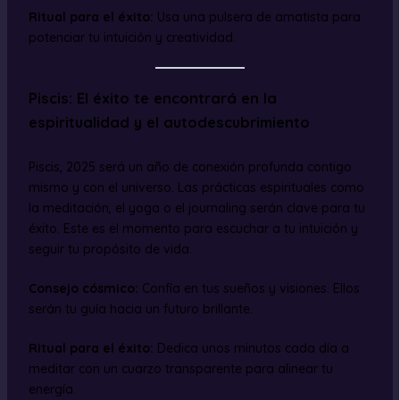
Ritual para el éxito:
Usa una pulsera de amatista para
potenciar tu intuición y creatividad.
Piscis: El éxito te encontrará en la
espiritualidad y el autodescubrimiento
Piscis, 2025 será un año de conexión profunda contigo
mismo y con el universo. Las prácticas espirituales como
la meditación, el yoga o el journaling serán clave para tu
éxito. Este es el momento para escuchar a tu intuición y
seguir tu propósito de vida.
Consejo cósmico:
Confía en tus sueños y visiones. Ellos
serán tu guía hacia un futuro brillante.
Ritual para el éxito:
Dedica unos minutos cada día a
meditar con un cuarzo transparente para alinear tu
energía.