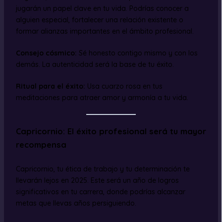
jugarán un papel clave en tu vida. Podrías conocer a
alguien especial, fortalecer una relación existente o
formar alianzas importantes en el ámbito profesional.
Consejo cósmico:
Sé honesto contigo mismo y con los
demás. La autenticidad será la base de tu éxito.
Ritual para el éxito:
Usa cuarzo rosa en tus
meditaciones para atraer amor y armonía a tu vida.
Capricornio: El éxito profesional será tu mayor
recompensa
Capricornio, tu ética de trabajo y tu determinación te
llevarán lejos en 2025. Este será un año de logros
significativos en tu carrera, donde podrías alcanzar
metas que llevas años persiguiendo.