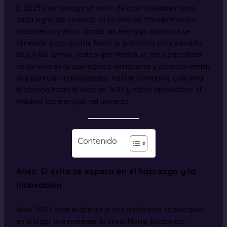
El 2025 trae consigo un sinfín de oportunidades para
cada signo del zodiaco. Es un año de transformación,
crecimiento y éxito, donde las energías cósmicas se
alinearán para guiarte hacia tu propósito más elevado.
Según los astros, cada signo tendrá un área específica
de su vida en la que logrará destacarse y alcanzar metas
que parecían inalcanzables. Aquí te contamos cuál será
tu camino hacia el éxito en 2025 y cómo aprovechar al
máximo las energías del universo.
Contenido
Aries: El éxito te espera en el liderazgo y la
innovación
Aries, 2025 será el año en el que finalmente te coloques
en el lugar que mereces: la cima. Marte, tu planeta