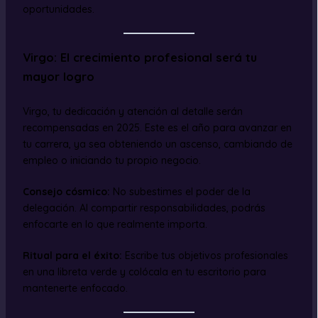
oportunidades.
Virgo: El crecimiento profesional será tu
mayor logro
Virgo, tu dedicación y atención al detalle serán
recompensadas en 2025. Este es el año para avanzar en
tu carrera, ya sea obteniendo un ascenso, cambiando de
empleo o iniciando tu propio negocio.
Consejo cósmico:
No subestimes el poder de la
delegación. Al compartir responsabilidades, podrás
enfocarte en lo que realmente importa.
Ritual para el éxito:
Escribe tus objetivos profesionales
en una libreta verde y colócala en tu escritorio para
mantenerte enfocado.