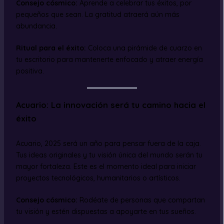
Consejo cósmico:
Aprende a celebrar tus éxitos, por
pequeños que sean. La gratitud atraerá aún más
abundancia.
Ritual para el éxito:
Coloca una pirámide de cuarzo en
tu escritorio para mantenerte enfocado y atraer energía
positiva.
Acuario: La innovación será tu camino hacia el
éxito
Acuario, 2025 será un año para pensar fuera de la caja.
Tus ideas originales y tu visión única del mundo serán tu
mayor fortaleza. Este es el momento ideal para iniciar
proyectos tecnológicos, humanitarios o artísticos.
Consejo cósmico:
Rodéate de personas que compartan
tu visión y estén dispuestas a apoyarte en tus sueños.