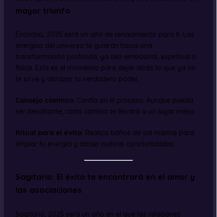
mayor triunfo
Escorpio, 2025 será un año de renacimiento para ti. Las
energías del universo te guiarán hacia una
transformación profunda, ya sea emocional, espiritual o
física. Este es el momento para dejar atrás lo que ya no
te sirve y abrazar tu verdadero poder.
Consejo cósmico:
Confía en el proceso. Aunque pueda
ser desafiante, cada cambio te llevará a un lugar mejor.
Ritual para el éxito:
Realiza baños de sal marina para
limpiar tu energía y atraer nuevas oportunidades.
Sagitario: El éxito te encontrará en el amor y
las asociaciones
Sagitario, 2025 será un año en el que las relaciones