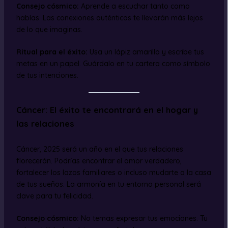
Consejo cósmico:
Aprende a escuchar tanto como
hablas. Las conexiones auténticas te llevarán más lejos
de lo que imaginas.
Ritual para el éxito:
Usa un lápiz amarillo y escribe tus
metas en un papel. Guárdalo en tu cartera como símbolo
de tus intenciones.
Cáncer: El éxito te encontrará en el hogar y
las relaciones
Cáncer, 2025 será un año en el que tus relaciones
florecerán. Podrías encontrar el amor verdadero,
fortalecer los lazos familiares o incluso mudarte a la casa
de tus sueños. La armonía en tu entorno personal será
clave para tu felicidad.
Consejo cósmico:
No temas expresar tus emociones. Tu