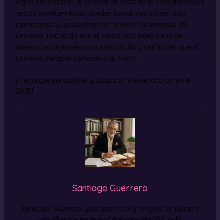
signo del zodiaco. Al conocer el área de tu vida donde los
astros predicen éxito, puedes tomar decisiones más
conscientes y aprovechar al máximo las energías del
universo. Recuerda que el verdadero éxito viene de
alinear tus acciones con tu propósito y confiar en que el
universo siempre conspira a tu favor.
¡Prepárate para brillar y alcanzar nuevas alturas en el
2025!
Santiago Guerrero
Santiago Guerrero, guía espiritual y terapeuta holística
con años de experiencia en meditación, reiki,