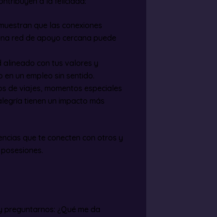
ntribuyen a la felicidad:
muestran que las conexiones
 una red de apoyo cercana puede
 alineado con tus valores y
o en un empleo sin sentido.
s de viajes, momentos especiales
alegría tienen un impacto más
encias que te conecten con otros y
 posesiones.
o y preguntarnos: ¿Qué me da