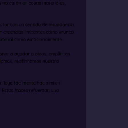
 no están en cosas materiales,
ectar con un sentido de abundancia
ar creencias limitantes como «nunca
 material como emocionalmente.
nar o ayudar a otros, amplifican
 damos, reafirmamos nuestra
 fluye fácilmente hacia mí en
” Estas frases refuerzan una