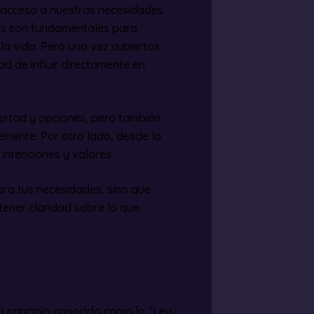
el acceso a nuestras necesidades
tas son fundamentales para
la vida. Pero una vez cubiertos
ad de influir directamente en
bertad y opciones, pero también
mente. Por otro lado, desde la
 intenciones y valores.
ra tus necesidades, sino que
tener claridad sobre lo que
un principio conocido como la “Ley