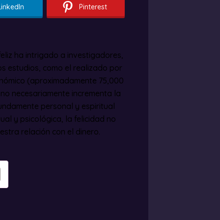
LinkedIn
Pinterest
liz ha intrigado a investigadores,
s estudios, como el realizado por
económico (aproximadamente 75,000
o no necesariamente incrementa la
fundamente personal y espiritual
al y psicológica, la felicidad no
stra relación con el dinero.