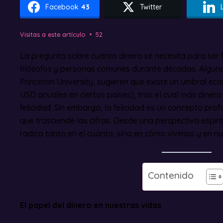
Facebook
43
Twitter
Visitas a este artículo
52
La pregunta sobre cuánto dinero se necesita para ser fe
filósofos y personas comunes durante décadas. Alguno
Princeton University, sugieren que existe un umbral 
USD anuales en ciertos países), tras el cual más diner
felicidad. Sin embargo, la felicidad es un concepto pro
que trasciende las cifras. Desde una perspectiva espiritu
radica tanto en el cuánto, sino en cómo vivimos y en nue
Contenido
El papel del dinero en nuestras vidas