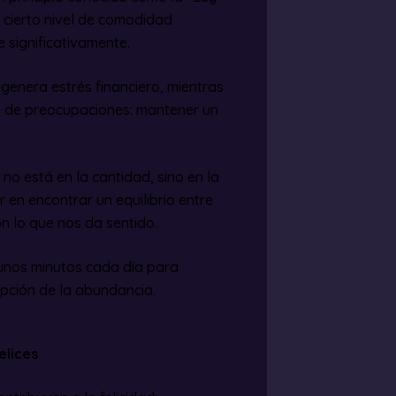
 cierto nivel de comodidad
e significativamente.
 genera estrés financiero, mientras
 de preocupaciones: mantener un
no está en la cantidad, sino en la
r en encontrar un equilibrio entre
n lo que nos da sentido.
 unos minutos cada día para
pción de la abundancia.
elices