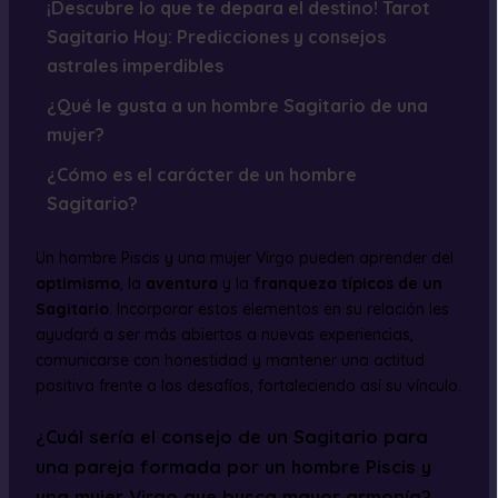
¡Descubre lo que te depara el destino! Tarot
Sagitario Hoy: Predicciones y consejos
astrales imperdibles
¿Qué le gusta a un hombre Sagitario de una
mujer?
¿Cómo es el carácter de un hombre
Sagitario?
Un hombre Piscis y una mujer Virgo pueden aprender del
optimismo
, la
aventura
y la
franqueza típicos de un
Sagitario
. Incorporar estos elementos en su relación les
ayudará a ser más abiertos a nuevas experiencias,
comunicarse con honestidad y mantener una actitud
positiva frente a los desafíos, fortaleciendo así su vínculo.
¿Cuál sería el consejo de un Sagitario para
una pareja formada por un hombre Piscis y
una mujer Virgo que busca mayor armonía?