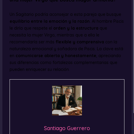
Un Sagitario podría aconsejar a esta pareja que busque
equilibrio entre la emoción y la razón
. Al hombre Piscis
le diría que respete el
orden y la estructura
que
necesita la mujer Virgo, mientras que a ella le
recomendaría ser más
flexible y comprensiva
con la
naturaleza emocional y soñadora de Piscis. La clave está
en
comunicarse abierta y honestamente
, apreciando
sus diferencias como fortalezas complementarias que
pueden enriquecer su relación.
Santiago Guerrero