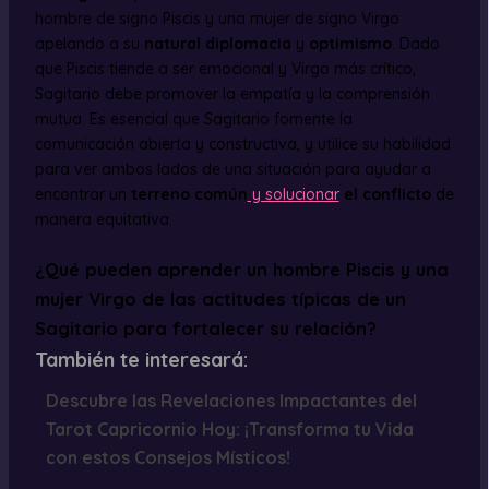
hombre de signo Piscis y una mujer de signo Virgo
apelando a su
natural diplomacia
y
optimismo
. Dado
que Piscis tiende a ser emocional y Virgo más crítico,
Sagitario debe promover la empatía y la comprensión
mutua. Es esencial que Sagitario fomente la
comunicación abierta y constructiva, y utilice su habilidad
para ver ambos lados de una situación para ayudar a
encontrar un
terreno común
y solucionar
el conflicto
de
manera equitativa.
¿Qué pueden aprender un hombre Piscis y una
mujer Virgo de las actitudes típicas de un
Sagitario para fortalecer su relación?
También te interesará:
Descubre las Revelaciones Impactantes del
Tarot Capricornio Hoy: ¡Transforma tu Vida
con estos Consejos Místicos!