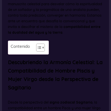
manuscrito celestial para desvelar cómo la espiritualidad
de un soñador y la pragmática de una analista pueden,
contra toda predicción, converger en harmonía. Estamos
ante un encuentro que desafía lo convencional y que
invita a descifrar el misterio de la
compatibilidad entre
la dualidad del agua y la tierra
.
Contenido
Descubriendo la Armonía Celestial: La
Compatibilidad de Hombre Piscis y
Mujer Virgo desde la Perspectiva de
Sagitario
Desde la perspectiva del
signo zodiacal Sagitario
, la
compatibilidad entre un hombre Piscis y una mujer Virgo