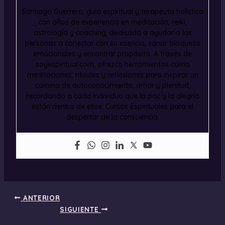
Santiago Guerrero, guía espiritual y terapeuta holística
con años de experiencia en meditación, reiki,
astrología y coaching, dedicada a ayudar a las
personas a conectar con su esencia, sanar bloqueos
emocionales y encontrar propósito. A través de
soyespiritual.com, ofrezco herramientas como
meditaciones, rituales y reflexiones para inspirar un
camino de autoconocimiento, amor y plenitud,
recordando a cada individuo que la paz y la alegría
están dentro de ellos. Cursos Espirituales para el
despertar de la consciencia.
ANTERIOR
SIGUIENTE