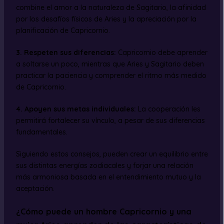
combine el amor a la naturaleza de Sagitario, la afinidad
por los desafíos físicos de Aries y la apreciación por la
planificación de Capricornio.
3.
Respeten sus diferencias
:
Capricornio debe aprender
a soltarse un poco, mientras que Aries y Sagitario deben
practicar la paciencia y comprender el ritmo más medido
de Capricornio.
4.
Apoyen sus metas individuales
:
La cooperación les
permitirá fortalecer su vínculo, a pesar de sus diferencias
fundamentales.
Siguiendo estos consejos, pueden crear un equilibrio entre
sus distintas energías zodiacales y forjar una relación
más armoniosa basada en el entendimiento mutuo y la
aceptación.
¿Cómo puede un hombre Capricornio y una