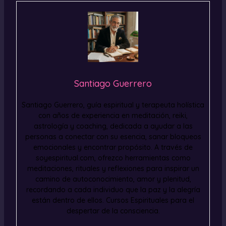
Santiago Guerrero
Santiago Guerrero, guía espiritual y terapeuta holística
con años de experiencia en meditación, reiki,
astrología y coaching, dedicada a ayudar a las
personas a conectar con su esencia, sanar bloqueos
emocionales y encontrar propósito. A través de
soyespiritual.com, ofrezco herramientas como
meditaciones, rituales y reflexiones para inspirar un
camino de autoconocimiento, amor y plenitud,
recordando a cada individuo que la paz y la alegría
están dentro de ellos. Cursos Espirituales para el
despertar de la consciencia.