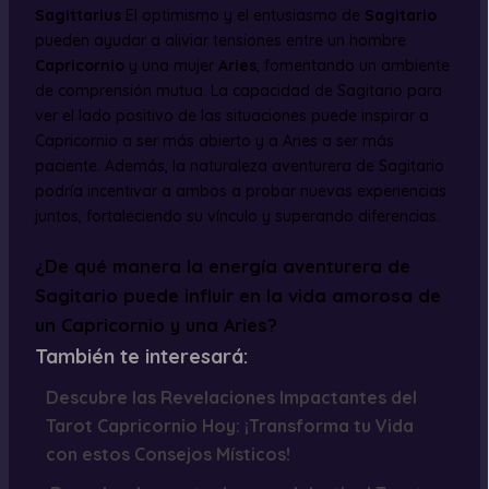
Sagittarius
El optimismo y el entusiasmo de
Sagitario
pueden ayudar a aliviar tensiones entre un hombre
Capricornio
y una mujer
Aries
, fomentando un ambiente
de comprensión mutua. La capacidad de Sagitario para
ver el lado positivo de las situaciones puede inspirar a
Capricornio a ser más abierto y a Aries a ser más
paciente. Además, la naturaleza aventurera de Sagitario
podría incentivar a ambos a probar nuevas experiencias
juntos, fortaleciendo su vínculo y superando diferencias.
¿De qué manera la energía aventurera de
Sagitario puede influir en la vida amorosa de
un Capricornio y una Aries?
También te interesará:
Descubre las Revelaciones Impactantes del
Tarot Capricornio Hoy: ¡Transforma tu Vida
con estos Consejos Místicos!