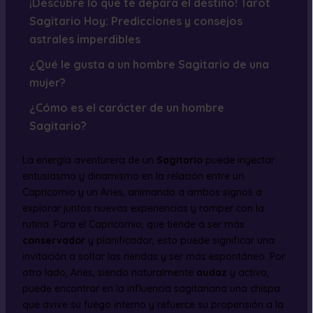
¡Descubre lo que te depara el destino! Tarot
Sagitario Hoy: Predicciones y consejos
astrales imperdibles
¿Qué le gusta a un hombre Sagitario de una
mujer?
¿Cómo es el carácter de un hombre
Sagitario?
La energía aventurera de un
Sagitario
puede inyectar
entusiasmo y dinamismo en la relación entre un
Capricornio y un Aries, animando a ambos signos a
explorar juntos nuevas experiencias y romper con la
rutina. Para el Capricornio, que tiende a ser más
conservador
y planificador, esto puede significar una
invitación a soltar las riendas y ser más espontáneo. Por
otro lado, Aries, siendo naturalmente
audaz
y activo,
puede encontrar en la influencia sagitariana una chispa
que avive su fuego interno y refuerce su propensión a la