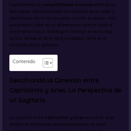
Exploraremos la
compatibilidad amorosa
entre estos
dos signos, desentrañando los misterios de su unión y
descifrando cómo los opuestos no solo se atraen, sino
que pueden hallar en su diferencia un puente hacia el
crecimiento mutuo. Sumérgete conmigo en este viaje
estelar, donde el amor es el verdadero norte en el
horizonte de las estrellas.
Contenido
Descifrando la Conexión entre
Capricornio y Aries: La Perspectiva de
un Sagitario
La conexión entre
Capricornio y Aries
es una de esas
dinámicas zodiacales que puede parecer un poco
complicada a primera vista, pero que, desde la