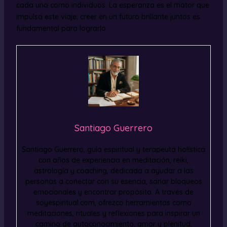
cada uno como individuos. La esperanza es el motor que
impulsa este viaje; creer en un futuro brillante juntos es
fundamental para lograrlo.
Santiago Guerrero
Santiago Guerrero, guía espiritual y terapeuta holística
con años de experiencia en meditación, reiki,
astrología y coaching, dedicada a ayudar a las
personas a conectar con su esencia, sanar bloqueos
emocionales y encontrar propósito. A través de
soyespiritual.com, ofrezco herramientas como
meditaciones, rituales y reflexiones para inspirar un
camino de autoconocimiento, amor y plenitud,