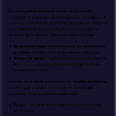
Buscar
ayuda profesional
puede ser un recurso
invaluable en el proceso de reconciliación. La terapia o el
coaching especializado te brindan herramientas efectivas
para manejar las emociones y comprender mejor la
dinámica de tu relación. Considera estas opciones:
Terapia individual
: Permite explorar tus sentimientos
y obtener claridad sobre lo que deseas realmente.
Terapia de pareja
: Facilita una comunicación abierta
entre tú y tu expareja, guiando el diálogo hacia la
comprensión mutua.
Además de la ayuda profesional, los
rituales simbólicos
pueden jugar un papel importante en la sanación
emocional. Estas prácticas pueden incluir:
Realizar una carta donde expreses tus sentimientos,
sin enviarla.