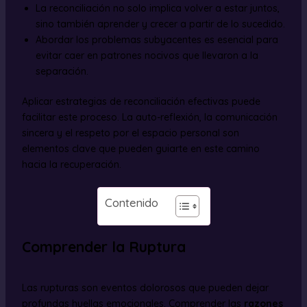
La reconciliación no solo implica volver a estar juntos,
sino también aprender y crecer a partir de lo sucedido.
Abordar los problemas subyacentes es esencial para
evitar caer en patrones nocivos que llevaron a la
separación.
Aplicar estrategias de reconciliación efectivas puede
facilitar este proceso. La auto-reflexión, la comunicación
sincera y el respeto por el espacio personal son
elementos clave que pueden guiarte en este camino
hacia la recuperación.
Contenido
Comprender la Ruptura
Las rupturas son eventos dolorosos que pueden dejar
profundas huellas emocionales. Comprender las
razones