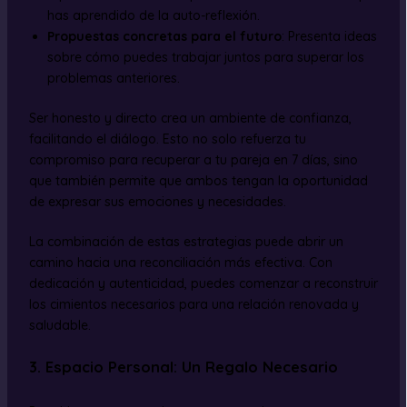
has aprendido de la auto-reflexión.
Propuestas concretas para el futuro
: Presenta ideas
sobre cómo puedes trabajar juntos para superar los
problemas anteriores.
Ser honesto y directo crea un ambiente de confianza,
facilitando el diálogo. Esto no solo refuerza tu
compromiso para recuperar a tu pareja en 7 días, sino
que también permite que ambos tengan la oportunidad
de expresar sus emociones y necesidades.
La combinación de estas estrategias puede abrir un
camino hacia una reconciliación más efectiva. Con
dedicación y autenticidad, puedes comenzar a reconstruir
los cimientos necesarios para una relación renovada y
saludable.
3. Espacio Personal: Un Regalo Necesario