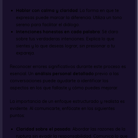
Hablar con calma y claridad
: La forma en que te
expresas puede marcar la diferencia. Utiliza un tono
sereno para facilitar el diálogo.
Intenciones honestas en cada palabra
: Sé claro
sobre tus verdaderas intenciones. Explica lo que
sientes y lo que deseas lograr, sin presionar a tu
expareja.
Reconocer errores significativos durante este proceso es
esencial. Un
análisis personal detallado
previo a las
conversaciones puede ayudarte a identificar los
aspectos en los que fallaste y cómo puedes mejorar.
La importancia de un enfoque estructurado y realista es
evidente. Al comunicarte, enfócate en los siguientes
puntos:
Claridad sobre el pasado
: Abordar las razones de la
ruptura sin evadir la responsabilidad. Comunica lo que