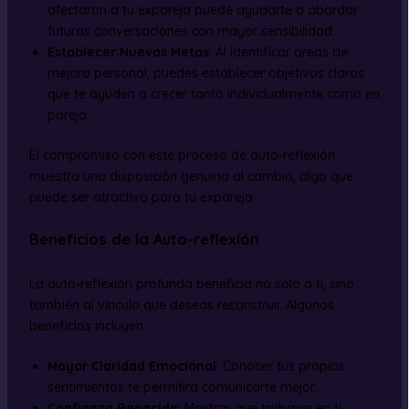
afectaron a tu expareja puede ayudarte a abordar
futuras conversaciones con mayor sensibilidad.
Establecer Nuevas Metas
: Al identificar áreas de
mejora personal, puedes establecer objetivos claros
que te ayuden a crecer tanto individualmente como en
pareja.
El compromiso con este proceso de auto-reflexión
muestra una disposición genuina al cambio, algo que
puede ser atractivo para tu expareja.
Beneficios de la Auto-reflexión
La auto-reflexión profunda beneficia no solo a ti, sino
también al vínculo que deseas reconstruir. Algunos
beneficios incluyen:
Mayor Claridad Emocional
: Conocer tus propios
sentimientos te permitirá comunicarte mejor.
Confianza Renacida
: Mostrar que trabajas en ti