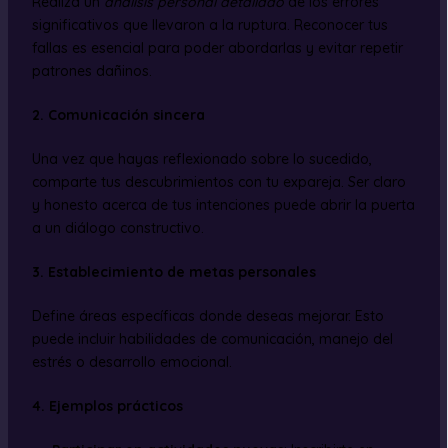
Realiza un
análisis personal detallado
de los errores
significativos que llevaron a la ruptura. Reconocer tus
fallas es esencial para poder abordarlas y evitar repetir
patrones dañinos.
2. Comunicación sincera
Una vez que hayas reflexionado sobre lo sucedido,
comparte tus descubrimientos con tu expareja. Ser claro
y honesto acerca de tus intenciones puede abrir la puerta
a un diálogo constructivo.
3. Establecimiento de metas personales
Define áreas específicas donde deseas mejorar. Esto
puede incluir habilidades de comunicación, manejo del
estrés o desarrollo emocional.
4. Ejemplos prácticos