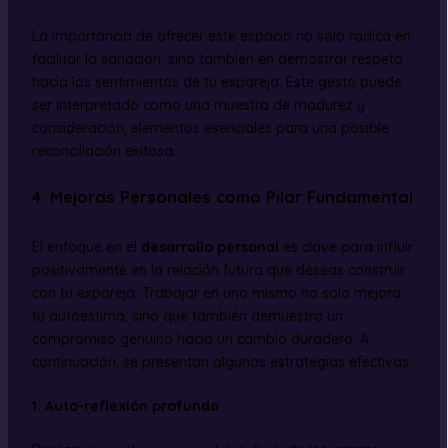
La importancia de ofrecer este espacio no solo radica en
facilitar la sanación, sino también en demostrar respeto
hacia los sentimientos de tu expareja. Este gesto puede
ser interpretado como una muestra de madurez y
consideración, elementos esenciales para una posible
reconciliación exitosa.
4. Mejoras Personales como Pilar Fundamental
El enfoque en el
desarrollo personal
es clave para influir
positivamente en la relación futura que deseas construir
con tu expareja. Trabajar en uno mismo no solo mejora
tu autoestima, sino que también demuestra un
compromiso genuino hacia un cambio duradero. A
continuación, se presentan algunas estrategias efectivas:
1. Auto-reflexión profunda