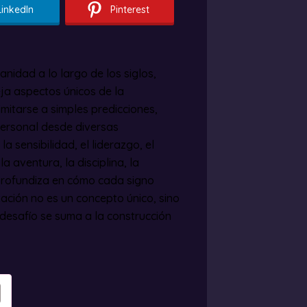
LinkedIn
Pinterest
anidad a lo largo de los siglos,
eja aspectos únicos de la
imitarse a simples predicciones,
 personal desde diversas
la sensibilidad, el liderazgo, el
a aventura, la disciplina, la
e profundiza en cómo cada signo
zación no es un concepto único, sino
 desafío se suma a la construcción