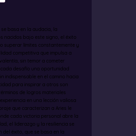
o se basa en la audacia, la
 nacidos bajo este signo, el éxito
o superar límites constantemente y
alidad competitiva que impulsa a
alentía, sin temor a cometer
en cada desafío una oportunidad
ón indispensable en el camino hacia
idad para inspirar a otros son
 términos de logros materiales
experiencia en una lección valiosa
raje que caracterizan a Aries le
onde cada victoria personal abre la
d, el liderazgo y la resiliencia se
n del éxito, que se basa en la