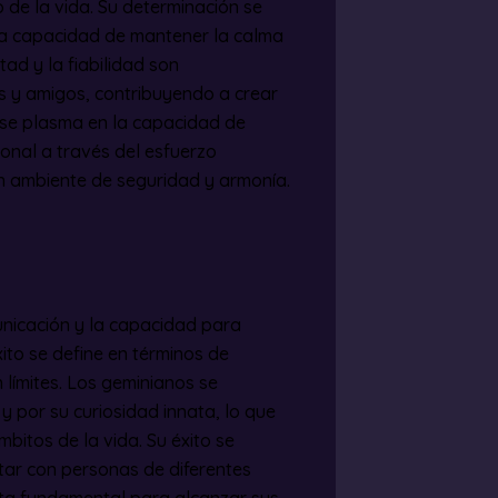
 de la vida. Su determinación se
 la capacidad de mantener la calma
tad y la fiabilidad son
s y amigos, contribuyendo a crear
o se plasma en la capacidad de
sonal a través del esfuerzo
un ambiente de seguridad y armonía.
municación y la capacidad para
xito se define en términos de
n límites. Los geminianos se
 por su curiosidad innata, lo que
bitos de la vida. Su éxito se
tar con personas de diferentes
ta fundamental para alcanzar sus