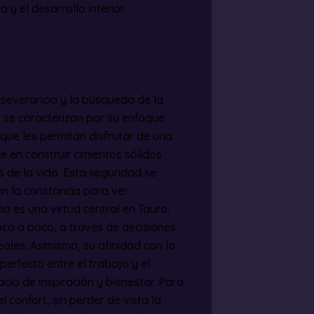
 y el desarrollo interior.
erseverancia y la búsqueda de la
 se caracterizan por su enfoque
que les permitan disfrutar de una
ce en construir cimientos sólidos
s de la vida. Esta seguridad se
n la constancia para ver
a es una virtud central en Tauro;
co a poco, a través de decisiones
les. Asimismo, su afinidad con lo
 perfecto entre el trabajo y el
cio de inspiración y bienestar. Para
el confort, sin perder de vista la