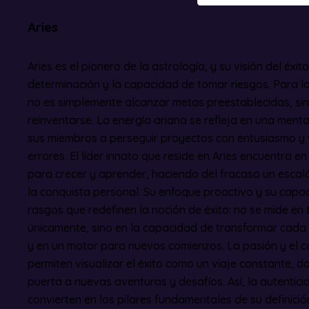
Aries
Aries es el pionero de la astrología, y su visión del éxit
determinación y la capacidad de tomar riesgos. Para los
no es simplemente alcanzar metas preestablecidas, sin
reinventarse. La energía ariana se refleja en una ment
sus miembros a perseguir proyectos con entusiasmo y v
errores. El líder innato que reside en Aries encuentra 
para crecer y aprender, haciendo del fracaso un escal
la conquista personal. Su enfoque proactivo y su capac
rasgos que redefinen la noción de éxito: no se mide en
únicamente, sino en la capacidad de transformar cada 
y en un motor para nuevos comienzos. La pasión y el co
permiten visualizar el éxito como un viaje constante, d
puerta a nuevas aventuras y desafíos. Así, la autenticida
convierten en los pilares fundamentales de su definició