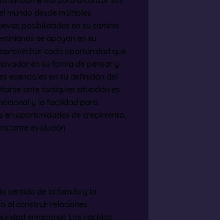
 el mundo desde múltiples
nuevas posibilidades en su camino
 geminianos se apoyan en su
a aprovechar cada oportunidad que
innovador en su forma de pensar y
res esenciales en su definición del
tarse ante cualquier situación es
ocional y la facilidad para
s en oportunidades de crecimiento,
nstante evolución.
o sentido de la familia y la
a al construir relaciones
eguridad emocional. Los nacidos