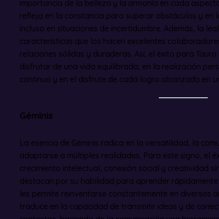
importancia de la belleza y la armonía en cada aspecto
refleja en la constancia para superar obstáculos y en
incluso en situaciones de incertidumbre. Además, la leal
características que los hacen excelentes colaboradore
relaciones sólidas y duraderas. Así, el éxito para Taur
disfrutar de una vida equilibrada, en la realización per
continuo y en el disfrute de cada logro alcanzado en 
Géminis
La esencia de Géminis radica en la versatilidad, la co
adaptarse a múltiples realidades. Para este signo, el é
crecimiento intelectual, conexión social y creatividad si
destacan por su habilidad para aprender rápidamente y
les permite reinventarse constantemente en diversos ám
traduce en la capacidad de transmitir ideas y de conec
contextos, haciendo de la comunicación una herramien