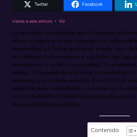
Twitter
Facebook
Visitas a este artículo
102
La astrología, una disciplina que ha fascinado a la hum
ofrece un espejo en el que cada signo del zodíaco refl
personalidad y la forma de alcanzar el éxito. Lejos de l
este enfoque invita a explorar el significado del logro
perspectivas: la audacia, la estabilidad, la versatilidad, 
análisis, la búsqueda de la armonía, la transformación, l
innovación y la conexión espiritual. En este artículo s
redefine el éxito, invitándonos a reconocer que la reali
un viaje multifacético donde cada experiencia, virtud y
de una vida plena y auténtica.
Contenido