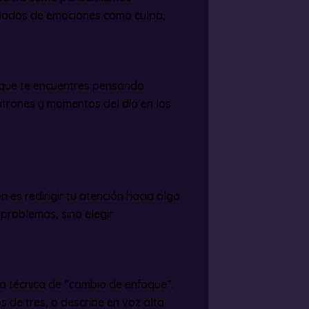
ñados de emociones como culpa,
 que te encuentres pensando
atrones y momentos del día en los
 es redirigir tu atención hacia algo
 problemas, sino elegir
a técnica de “cambio de enfoque”.
s de tres, o describe en voz alta