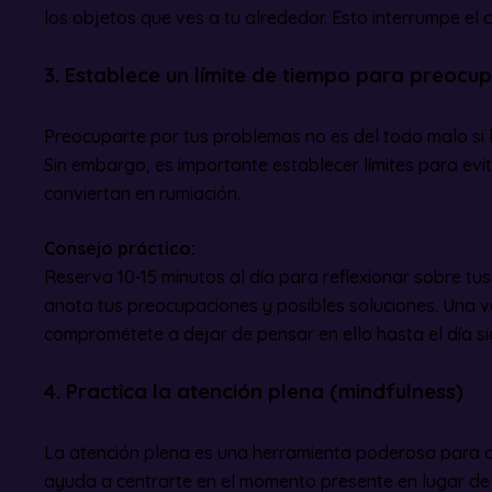
los objetos que ves a tu alrededor. Esto interrumpe el 
3. Establece un límite de tiempo para preocu
Preocuparte por tus problemas no es del todo malo si 
Sin embargo, es importante establecer límites para evi
conviertan en rumiación.
Consejo práctico:
Reserva 10-15 minutos al día para reflexionar sobre tu
anota tus preocupaciones y posibles soluciones. Una v
comprométete a dejar de pensar en ello hasta el día si
4. Practica la atención plena (mindfulness)
La atención plena es una herramienta poderosa para co
ayuda a centrarte en el momento presente en lugar d