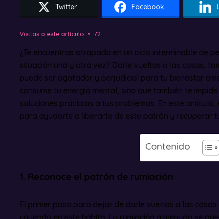
Twitter
Facebook
Visitas a este artículo
72
¿Te encuentras atrapado en un ciclo interminable de 
situación una y otra vez? Darle vueltas a las cosas, t
puede ser agotador y perjudicial para tu bienestar emo
consume tu energía mental, sino que también te impide 
soluciones prácticas a tus problemas. En este artículo
para ayudarte a liberarte de este patrón y recuperar t
Contenido
1. Reconoce el patrón de rumiación
El primer paso para dejar de darle vueltas a las cosas 
cayendo en este hábito. La rumiación a menudo se pr