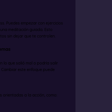
ess. Puedes empezar con ejercicios
r una meditación guiada. Esto
os sin dejar que te controlen.
lemas
 lo que salió mal o podría salir
n. Cambiar este enfoque puede
 orientadas a la acción, como: