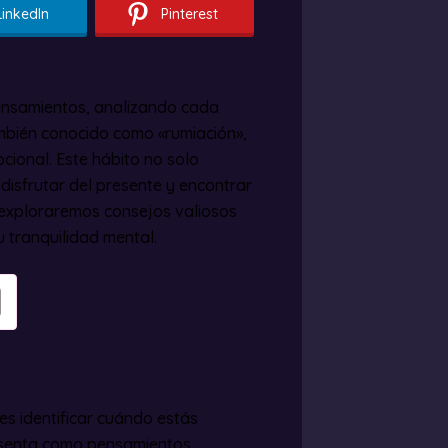
LinkedIn
Pinterest
pensamientos, analizando cada
ambién conocido como «rumiación»,
cional. Este hábito no solo
disfrutar del presente y encontrar
, exploraremos consejos valiosos
u tranquilidad mental.
es identificar cuándo estás
esenta como pensamientos