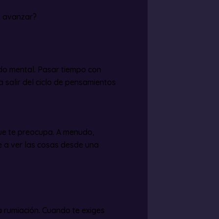
 avanzar?
ado mental. Pasar tiempo con
 salir del ciclo de pensamientos
que te preocupa. A menudo,
 a ver las cosas desde una
a rumiación. Cuando te exiges