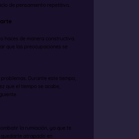
ciclo de pensamiento repetitivo.
parte
lo haces de manera constructiva.
tar que las preocupaciones se
s problemas. Durante este tiempo,
ez que el tiempo se acabe,
guiente.
mbatir la rumiación, ya que te
e quedarte atrapado en