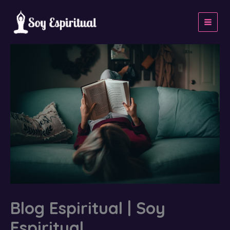
Ir
al
contenido
Blog Espiritual | Soy
Espiritual