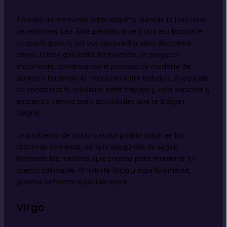
Tómate un momento para relajarte durante la luna llena
de este mes, Leo. Este período traerá una era bastante
ocupada para ti, así que aprovecha para descansar
ahora. Puede que estés terminando un proyecto
importante, comenzando el proceso de mudarte de
ciudad o haciendo la transición entre trabajos. Asegúrate
de considerar tu equilibrio entre trabajo y vida personal y
encuentra tiempo para actividades que te traigan
alegría.
Un problema de salud o susto podría surgir en las
próximas semanas, así que asegúrate de seguir
tomando las medidas que puedas para mantener tu
cuerpo saludable. Al nutrirte física y espiritualmente,
¡puedes enfrentar cualquier cosa!
Virgo