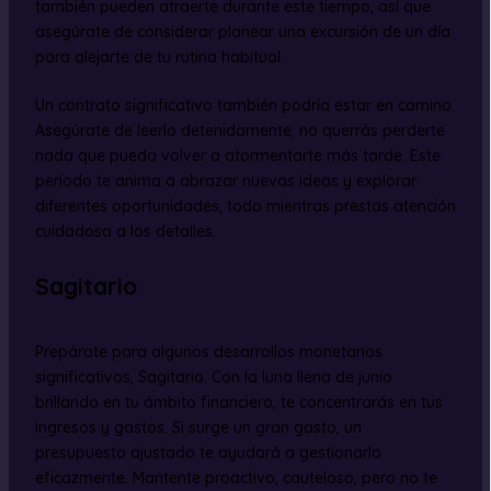
también pueden atraerte durante este tiempo, así que
asegúrate de considerar planear una excursión de un día
para alejarte de tu rutina habitual.
Un contrato significativo también podría estar en camino.
Asegúrate de leerlo detenidamente; no querrás perderte
nada que pueda volver a atormentarte más tarde. Este
período te anima a abrazar nuevas ideas y explorar
diferentes oportunidades, todo mientras prestas atención
cuidadosa a los detalles.
Sagitario
Prepárate para algunos desarrollos monetarios
significativos, Sagitario. Con la luna llena de junio
brillando en tu ámbito financiero, te concentrarás en tus
ingresos y gastos. Si surge un gran gasto, un
presupuesto ajustado te ayudará a gestionarlo
eficazmente. Mantente proactivo, cauteloso, pero no te