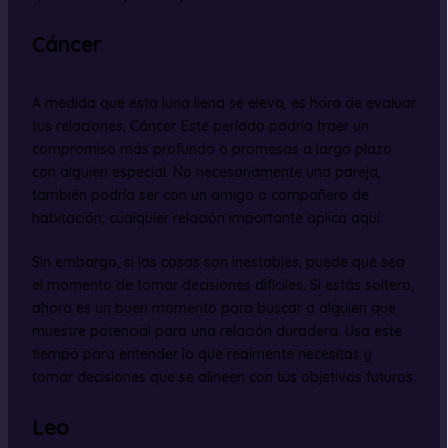
Cáncer
A medida que esta luna llena se eleva, es hora de evaluar
tus relaciones, Cáncer. Este período podría traer un
compromiso más profundo o promesas a largo plazo
con alguien especial. No necesariamente una pareja,
también podría ser con un amigo o compañero de
habitación; cualquier relación importante aplica aquí.
Sin embargo, si las cosas son inestables, puede que sea
el momento de tomar decisiones difíciles. Si estás soltero,
ahora es un buen momento para buscar a alguien que
muestre potencial para una relación duradera. Usa este
tiempo para entender lo que realmente necesitas y
tomar decisiones que se alineen con tus objetivos futuros.
Leo