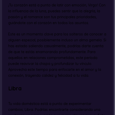
¡Tu corazón está a punto de latir con emoción, Virgo! Con
la influencia de la luna, puedes sentir que la alegría, la
pasión y el romance son tus principales prioridades,
guiándote con el corazón en todos los asuntos.
Este es un momento clave para los solteros de conocer a
alguien especial, posiblemente incluso un alma gemela. Si
has estado saliendo casualmente, podrías darte cuenta
de que te estás enamorando profundamente. Para
aquellos en relaciones comprometidas, este período
puede reavivar la chispa y profundizar tu vínculo.
Aprovecha este tiempo para enfocarte en el amor y la
conexión, trayendo calidez y felicidad a tu vida.
Libra
Tu vida doméstica está a punto de experimentar
cambios, Libra. Podrías encontrarte considerando una