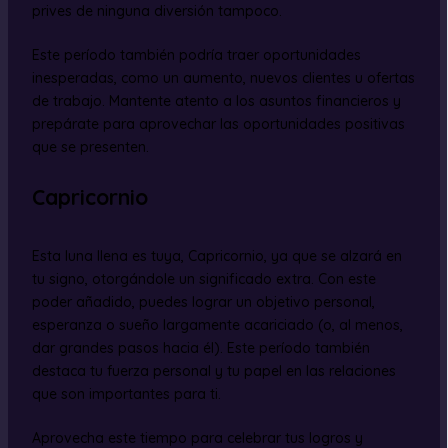
prives de ninguna diversión tampoco.
Este período también podría traer oportunidades
inesperadas, como un aumento, nuevos clientes u ofertas
de trabajo. Mantente atento a los asuntos financieros y
prepárate para aprovechar las oportunidades positivas
que se presenten.
Capricornio
Esta luna llena es tuya, Capricornio, ya que se alzará en
tu signo, otorgándole un significado extra. Con este
poder añadido, puedes lograr un objetivo personal,
esperanza o sueño largamente acariciado (o, al menos,
dar grandes pasos hacia él). Este período también
destaca tu fuerza personal y tu papel en las relaciones
que son importantes para ti.
Aprovecha este tiempo para celebrar tus logros y