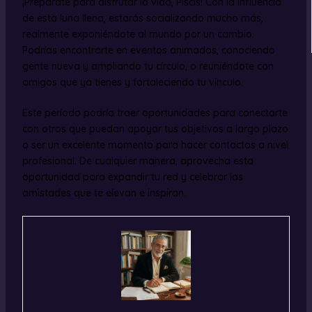
¡Prepárate para disfrutar la vida, Piscis! Con la influencia
de esta luna llena, estarás socializando mucho más,
realmente exponiéndote al mundo por un cambio.
Podrías encontrarte en eventos animados, conociendo
gente nueva y ampliando tu círculo, o reuniéndote con
amigos que ya tienes y fortaleciendo tu vínculo.
Este período podría traer oportunidades para conectarte
con otros que puedan apoyar tus objetivos a largo plazo
o ser un excelente momento para hacer contactos a nivel
profesional. De cualquier manera, aprovecha esta
oportunidad para expandir tu red y celebrar las
amistades que te elevan e inspiran.