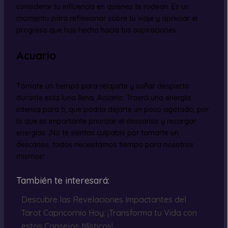
considerar tu influencia en quienes te rodean. Es un
momento para reflexionar sobre tu viaje y apreciar el
progreso que has hecho hacia tus aspiraciones.
Acuario
Tómate un tiempo para relajarte y soñar despierto
durante esta luna llena, Acuario. Traerá una energía
intensa para ti, que podría dejarte un poco agotado, por
lo que es importante priorizar el descanso y recargar
energías. ¡No te sientas culpable por tomarte un
descanso; todos necesitamos tiempo para nosotros
mismos!
También te interesará:
Descubre las Revelaciones Impactantes del
Tarot Capricornio Hoy: ¡Transforma tu Vida con
estos Consejos Místicos!