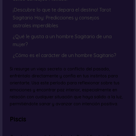
¡Descubre lo que te depara el destino! Tarot
Sagitario Hoy: Predicciones y consejos
astrales imperdibles
¿Qué le gusta a un hombre Sagitario de una
mujer?
¿Cómo es el carácter de un hombre Sagitario?
Si resurge un viejo secreto o conflicto del pasado,
enfréntalo directamente y confía en tus instintos para
orientarte. Usa este período para reflexionar sobre tus
emociones y encontrar paz interior, especialmente en
relación con cualquier situación que haya salido a la luz,
permitiéndote sanar y avanzar con intención positiva.
Piscis