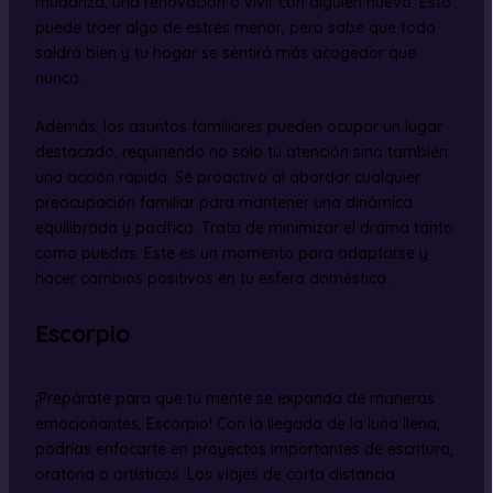
mudanza, una renovación o vivir con alguien nuevo. Esto
puede traer algo de estrés menor, pero sabe que todo
saldrá bien y tu hogar se sentirá más acogedor que
nunca.
Además, los asuntos familiares pueden ocupar un lugar
destacado, requiriendo no solo tu atención sino también
una acción rápida. Sé proactivo al abordar cualquier
preocupación familiar para mantener una dinámica
equilibrada y pacífica. Trata de minimizar el drama tanto
como puedas. Este es un momento para adaptarse y
hacer cambios positivos en tu esfera doméstica.
Escorpio
¡Prepárate para que tu mente se expanda de maneras
emocionantes, Escorpio! Con la llegada de la luna llena,
podrías enfocarte en proyectos importantes de escritura,
oratoria o artísticos. Los viajes de corta distancia