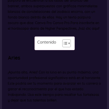
púrpura se encuentran a los lados del anuncio del
banner, ambos superpuestos con gráficos minimalistas
blancos de constelaciones del zodiaco encima, con un
fondo blanco detrás de ellos. Hay un texto púrpura
oscuro que dice: Canva Pro Canva Pro Para inscribirte en
el horóscopo diario de Higher Perspectives, ¡haz clic aquí!
Contenido
Aries
¡Apunta alto, Aries! Con la luna en su punto máximo, una
oportunidad profesional significativa está en el horizonte.
Este podría ser tu momento para avanzar en tu carrera o
ganar el reconocimiento por el que has estado
trabajando. Usa este tiempo para resaltar tus fortalezas
y dejar que tus talentos brillen.