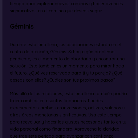
tiempo para explorar nuevos caminos y hacer avances
significativos en el camino que deseas seguir.
Géminis
Durante esta luna llena, tus asociaciones estarán en el
centro de atención, Géminis. Si hay algún problema
pendiente, es el momento de abordarlo y encontrar una
solución. Este también es un momento para mirar hacia
el futuro. ¿Qué ves reservado para ti y tu pareja? ¿Qué
deseas con ellos? ¿Cuáles son tus próximos pasos?
Más allá de las relaciones, esta luna llena también podría
traer cambios en asuntos financieros. Puedes
experimentar cambios en inversiones, activos, salarios u
otras áreas monetarias significativas. Usa este tiempo
para reevaluar y hacer los ajustes necesarios tanto en tu
vida personal como financiera. Aprovecha la claridad
que trae este período para avanzar con confianza.