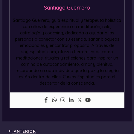
Santiago Guerrero
Santiago Guerrero, guía espiritual y terapeuta holística
con años de experiencia en meditación, reiki,
astrología y coaching, dedicada a ayudar a las
personas a conectar con su esencia, sanar bloqueos
emocionales y encontrar propósito. A través de
soyespiritual.com, ofrezco herramientas como
meditaciones, rituales y reflexiones para inspirar un
camino de autoconocimiento, amor y plenitud,
recordando a cada individuo que la paz y la alegría
están dentro de ellos. Cursos Espirituales para el
despertar de la consciencia.
ANTERIOR