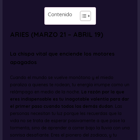
Contenido
ARIES (MARZO 21 – ABRIL 19)
La chispa vital que enciende los motores
apagados
Cuando el mundo se vuelve monótono y el miedo
paraliza a quienes te rodean, tu energía irrumpe como un
relámpago en medio de la noche.
La razón por la que
eres indispensable es tu inagotable valentía para dar
el primer paso cuando todos los demás dudan
. Las
personas necesitan tu luz porque les recuerdas que la
vida no se trata de esperar pasivamente a que pase la
tormenta, sino de aprender a correr bajo la lluvia con una
sonrisa desafiante. Eres el pionero del zodiaco, y tu