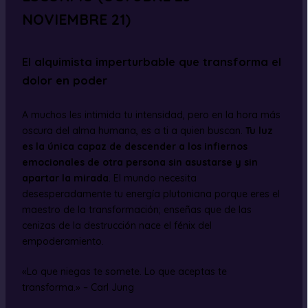
NOVIEMBRE 21)
El alquimista imperturbable que transforma el
dolor en poder
A muchos les intimida tu intensidad, pero en la hora más
oscura del alma humana, es a ti a quien buscan.
Tu luz
es la única capaz de descender a los infiernos
emocionales de otra persona sin asustarse y sin
apartar la mirada
. El mundo necesita
desesperadamente tu energía plutoniana porque eres el
maestro de la transformación; enseñas que de las
cenizas de la destrucción nace el fénix del
empoderamiento.
«Lo que niegas te somete. Lo que aceptas te
transforma.» – Carl Jung