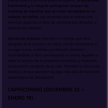
Eres el maestro de la perspectiva superior.
Tu sinceridad
fulminante y tu alegría contagiosa rompen las
ilusiones de aquellos que se creen atrapados en un
callejón sin salida
. Les recuerdas que la vida es una
aventura gigantesca, llena de verdades por descubrir y
caminos por recorrer.
Aplicación práctica:
Rescata a un amigo que está
ahogado en el cinismo o la rutina. Llévalo físicamente a
un lugar nuevo, enséñale una filosofía distinta o
recomiéndale un libro que expanda su mente. Ayúdalo a
alejar el «zoom» de su problema inmediato y muéstrale
el panorama completo de su vida. Infúndele tu convicción
absoluta de que siempre hay algo más allá del horizonte
esperando a ser descubierto.
CAPRICORNIO (DICIEMBRE 22 –
ENERO 19)