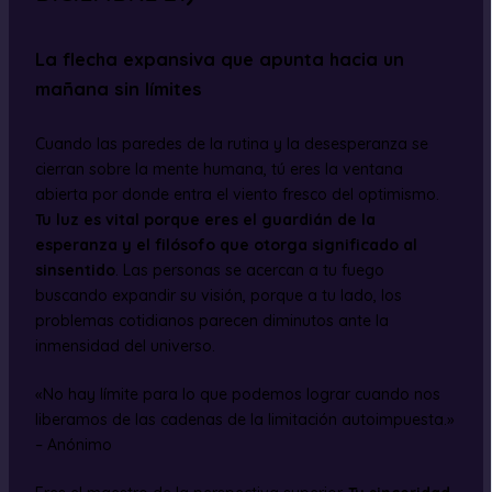
La flecha expansiva que apunta hacia un
mañana sin límites
Cuando las paredes de la rutina y la desesperanza se
cierran sobre la mente humana, tú eres la ventana
abierta por donde entra el viento fresco del optimismo.
Tu luz es vital porque eres el guardián de la
esperanza y el filósofo que otorga significado al
sinsentido
. Las personas se acercan a tu fuego
buscando expandir su visión, porque a tu lado, los
problemas cotidianos parecen diminutos ante la
inmensidad del universo.
«No hay límite para lo que podemos lograr cuando nos
liberamos de las cadenas de la limitación autoimpuesta.»
– Anónimo