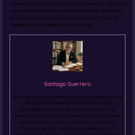
alguien que solo podrá encontrar su camino de regreso a
casa si logra vislumbrar tu destello particular. Tu energía
es la medicina, tu existencia es el milagro y tu luz es el
legado eterno que dejarás en el universo.
Santiago Guerrero
Santiago Guerrero, guía espiritual y terapeuta holística
con años de experiencia en meditación, reiki,
astrología y coaching, dedicada a ayudar a las
personas a conectar con su esencia, sanar bloqueos
emocionales y encontrar propósito. A través de
soyespiritual.com, ofrezco herramientas como
meditaciones, rituales y reflexiones para inspirar un