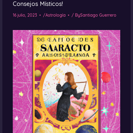
Consejos Místicos!
16 julio, 2023
/
Astrología
/ By
Santiago Guerrero