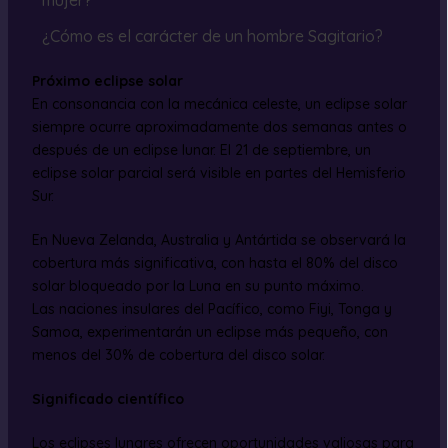
mujer?
¿Cómo es el carácter de un hombre Sagitario?
Próximo eclipse solar
En consonancia con la mecánica celeste, un eclipse solar
siempre ocurre aproximadamente dos semanas antes o
después de un eclipse lunar. El 21 de septiembre, un
eclipse solar parcial será visible en partes del Hemisferio
Sur.
En Nueva Zelanda, Australia y Antártida se observará la
cobertura más significativa, con hasta el 80% del disco
solar bloqueado por la Luna en su punto máximo.
Las naciones insulares del Pacífico, como Fiyi, Tonga y
Samoa, experimentarán un eclipse más pequeño, con
menos del 30% de cobertura del disco solar.
Significado científico
Los eclipses lunares ofrecen oportunidades valiosas para