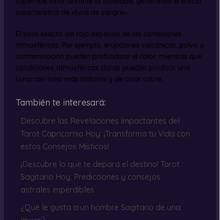
superficie lunar durante la totalidad, generando el efecto
característico de «luna de sangre».
El tono exacto del rojo depende de las condiciones
atmosféricas. Por ejemplo, erupciones volcánicas, polvo o
contaminación pueden profundizar el color, mientras que
condiciones atmosféricas claras pueden producir una
Luna con tono más brillante y de color cobre.
También te interesará:
Descubre las Revelaciones Impactantes del
Tarot Capricornio Hoy: ¡Transforma tu Vida con
estos Consejos Místicos!
¡Descubre lo que te depara el destino! Tarot
Sagitario Hoy: Predicciones y consejos
astrales imperdibles
¿Qué le gusta a un hombre Sagitario de una