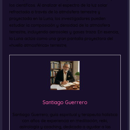
los científicos. Al analizar el espectro de la luz solar
refractada a través de la atmósfera terrestre y
proyectada en la Luna, los investigadores pueden
estudiar la composición y densidad de la atmósfera
terrestre, incluyendo aerosoles y gases traza. En esencia,
la Luna actúa como una gran pantalla proyectora del
«huella atmosférica» terrestre.
Santiago Guerrero
Santiago Guerrero, guía espiritual y terapeuta holística
con años de experiencia en meditación, reiki,
astrología y coaching, dedicada a ayudar a las