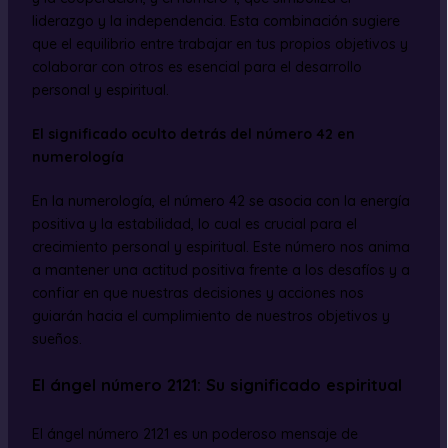
liderazgo y la independencia. Esta combinación sugiere
que el equilibrio entre trabajar en tus propios objetivos y
colaborar con otros es esencial para el desarrollo
personal y espiritual.
El significado oculto detrás del número 42 en
numerología
En la numerología, el número 42 se asocia con la energía
positiva y la estabilidad, lo cual es crucial para el
crecimiento personal y espiritual. Este número nos anima
a mantener una actitud positiva frente a los desafíos y a
confiar en que nuestras decisiones y acciones nos
guiarán hacia el cumplimiento de nuestros objetivos y
sueños.
El ángel número 2121: Su significado espiritual
El ángel número 2121 es un poderoso mensaje de