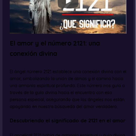
El amor y el número 2121: una
conexión divina
El ángel número 2121 establece una conexión divina con el
amor, simbolizando la unión de almas y el camino hacia
una armonía espiritual profunda. Este número nos guía a
través de la guía divina hacia el encuentro con esa
persona especial, asegurando que los ángeles nos están
apoyando en nuestra búsqueda del amor verdadero.
Descubriendo el significado de 2121 en el amor
El angelical 2121 habla de armonía espiritual y guía divina