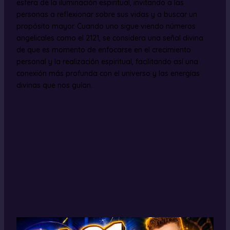
esfera de la iluminación espiritual, invitando a las
personas a reflexionar sobre sus vidas y a buscar un
propósito mayor. Cuando uno sigue viendo números
angelicales como el 2121, se considera una señal divina
de que es momento de enfocarse en el crecimiento
personal y la realización espiritual, facilitando así una
conexión más profunda con el universo y las energías
divinas que nos guían.