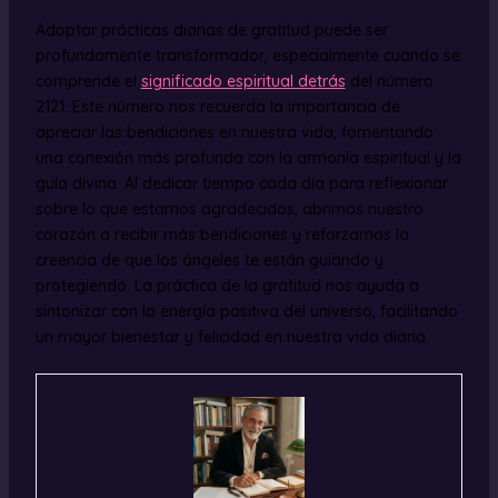
Adoptar prácticas diarias de gratitud puede ser
profundamente transformador, especialmente cuando se
comprende el
significado espiritual detrás
del número
2121. Este número nos recuerda la importancia de
apreciar las bendiciones en nuestra vida, fomentando
una conexión más profunda con la armonía espiritual y la
guía divina. Al dedicar tiempo cada día para reflexionar
sobre lo que estamos agradecidos, abrimos nuestro
corazón a recibir más bendiciones y reforzamos la
creencia de que los ángeles te están guiando y
protegiendo. La práctica de la gratitud nos ayuda a
sintonizar con la energía positiva del universo, facilitando
un mayor bienestar y felicidad en nuestra vida diaria.