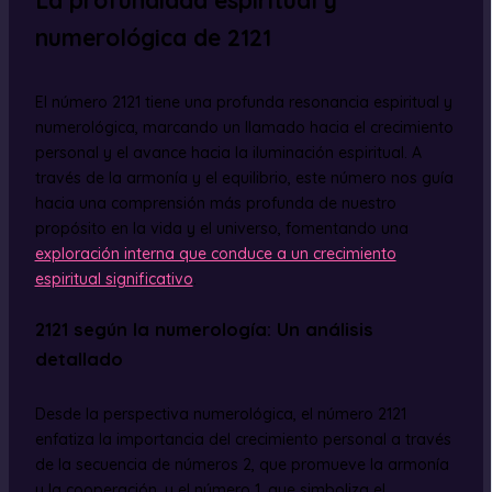
numerológica de 2121
El número 2121 tiene una profunda resonancia espiritual y
numerológica, marcando un llamado hacia el crecimiento
personal y el avance hacia la iluminación espiritual. A
través de la armonía y el equilibrio, este número nos guía
hacia una comprensión más profunda de nuestro
propósito en la vida y el universo, fomentando una
exploración interna que conduce a un crecimiento
espiritual significativo
.
2121 según la numerología: Un análisis
detallado
Desde la perspectiva numerológica, el número 2121
enfatiza la importancia del crecimiento personal a través
de la secuencia de números 2, que promueve la armonía
y la cooperación, y el número 1, que simboliza el