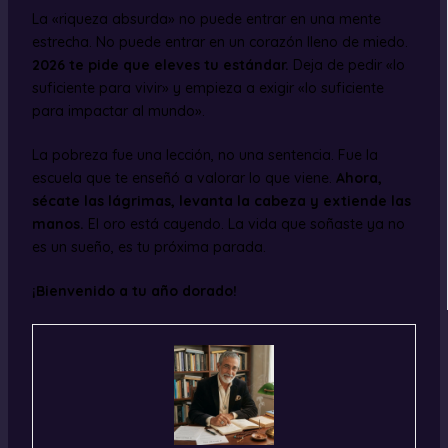
La «riqueza absurda» no puede entrar en una mente
estrecha. No puede entrar en un corazón lleno de miedo.
2026 te pide que eleves tu estándar.
Deja de pedir «lo
suficiente para vivir» y empieza a exigir «lo suficiente
para impactar al mundo».
La pobreza fue una lección, no una sentencia. Fue la
escuela que te enseñó a valorar lo que viene.
Ahora,
sécate las lágrimas, levanta la cabeza y extiende las
manos.
El oro está cayendo. La vida que soñaste ya no
es un sueño, es tu próxima parada.
¡Bienvenido a tu año dorado!