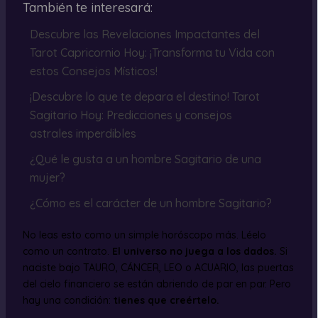
También te interesará:
Descubre las Revelaciones Impactantes del
Tarot Capricornio Hoy: ¡Transforma tu Vida con
estos Consejos Místicos!
¡Descubre lo que te depara el destino! Tarot
Sagitario Hoy: Predicciones y consejos
astrales imperdibles
¿Qué le gusta a un hombre Sagitario de una
mujer?
¿Cómo es el carácter de un hombre Sagitario?
No leas esto como un simple horóscopo más. Léelo
como un contrato.
El universo no juega a los dados.
Si
naciste bajo TAURO, CÁNCER, LEO o ACUARIO, las puertas
del cielo financiero se están abriendo de par en par. Pero
hay una condición:
tienes que creértelo.