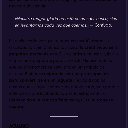
moneda de cambio.
«Nuestra mayor gloria no está en no caer nunca, sino
en levantarnos cada vez que caemos.»
— Confucio.
Este año, cada vez que te atrevas a ser tú mismo, sin
disculpas, la cuenta bancaria subirá.
Tu creatividad será
pagada a precio de oro.
Si eres artista, influencer, líder o
empresario, prepárate para el «Efecto Midas». Todo lo
que lleve tu nombre se convierte en un símbolo de
estatus.
El dinero dejará de ser una preocupación
para convertirse en un juguete.
Te vas a dar los
gustos que siempre soñaste, no por vanidad, sino porque
entenderás que la abundancia es tu estado natural.
Bienvenido a la realeza financiera, LEO. Tu trono te
espera.
ACUARIO