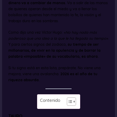
dinero va a cambiar de manos.
Va a salir de las manos
de quienes operan desde el miedo y va a llenar los
bolsillos de quienes han mantenido la fe, la visión y el
trabajo duro en las sombras.
Como dijo una vez Víctor Hugo:
«No hay nada más
poderoso que una idea a la que le ha llegado su tiempo»
.
Y para ciertos signos del zodiaco,
su tiempo de ser
millonarios, de vivir en la opulencia y de borrar la
palabra «imposible» de su vocabulario, es ahora.
Si tu signo está en esta lista, prepárate. No viene una
mejora; viene una avalancha.
2026 es el año de tu
riqueza absurda.
Contenido
TAURO