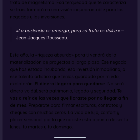
trata de magnetismo. Esa terquedad que te caracteriza
se transformará en una visión inquebrantable para los
negocios y las inversiones.
«La paciencia es amarga, pero su fruto es dulce.»
—
Jean-Jacques Rousseau.
Este año, la «riqueza absurda» para ti vendrá de la
materialización de proyectos a largo plazo. Ese negocio
que has estado incubando, esa inversión inmobiliaria, o
ese talento artístico que tenías guardado por miedo,
explotarán.
El dinero llegará para quedarse.
No será
dinero volátil; será patrimonio, legado y seguridad.
Te
vas a reír de las veces que lloraste por no llegar a fin
de mes.
Prepárate para firmar escrituras, contratos y
cheques con muchos ceros. La vida de lujo, confort y
placer sensorial por la que naciste está a punto de ser tu
lunes, tu martes y tu domingo.