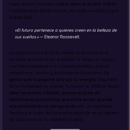
mejor asesor financiero.
Vas a «oler» el dinero.
Sabrás
instintivamente dónde invertir, con quién asociarte y qué
puerta abrir.
«El futuro pertenece a quienes creen en la belleza de
sus sueños.»
— Eleanor Roosevelt.
La riqueza para ti en 2026 vendrá de la mano de la
conexión emocional con el público. Si tienes un negocio,
una marca personal o un proyecto creativo, este se
volverá viral, masivo y profundamente lucrativo.
La
gente querrá pagarte solo por tu energía.
Despídete
de la mentalidad de «lucha». Tu lección en 2026 es recibir.
Abre los brazos, CÁNCER, porque la lluvia de
bendiciones económicas que viene es tan grande
que necesitarás un paraguas de oro.
La seguridad
familiar y el hogar de tus sueños dejan de ser un tablero
de visión para ser tu realidad tangible.