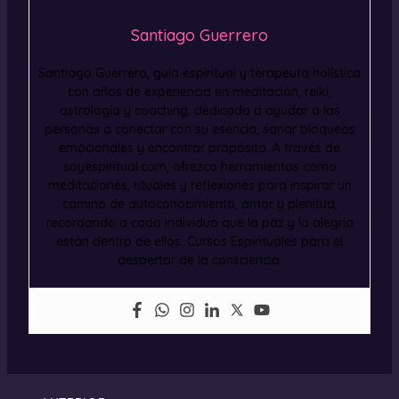
Santiago Guerrero
Santiago Guerrero, guía espiritual y terapeuta holística
con años de experiencia en meditación, reiki,
astrología y coaching, dedicada a ayudar a las
personas a conectar con su esencia, sanar bloqueos
emocionales y encontrar propósito. A través de
soyespiritual.com, ofrezco herramientas como
meditaciones, rituales y reflexiones para inspirar un
camino de autoconocimiento, amor y plenitud,
recordando a cada individuo que la paz y la alegría
están dentro de ellos. Cursos Espirituales para el
despertar de la consciencia.