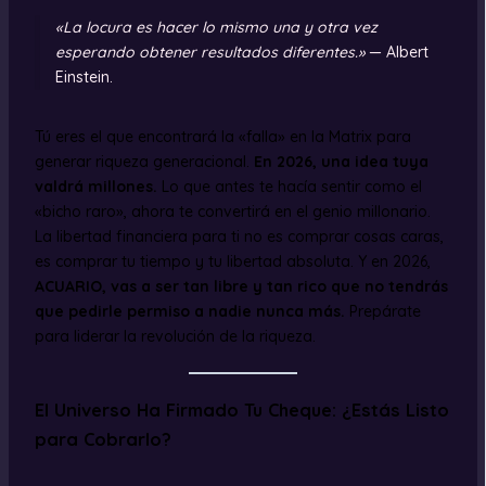
«La locura es hacer lo mismo una y otra vez
esperando obtener resultados diferentes.»
— Albert
Einstein.
Tú eres el que encontrará la «falla» en la Matrix para
generar riqueza generacional.
En 2026, una idea tuya
valdrá millones.
Lo que antes te hacía sentir como el
«bicho raro», ahora te convertirá en el genio millonario.
La libertad financiera para ti no es comprar cosas caras,
es comprar tu tiempo y tu libertad absoluta. Y en 2026,
ACUARIO, vas a ser tan libre y tan rico que no tendrás
que pedirle permiso a nadie nunca más.
Prepárate
para liderar la revolución de la riqueza.
El Universo Ha Firmado Tu Cheque: ¿Estás Listo
para Cobrarlo?